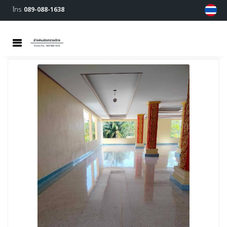
โทร
089-088-1638
MENU