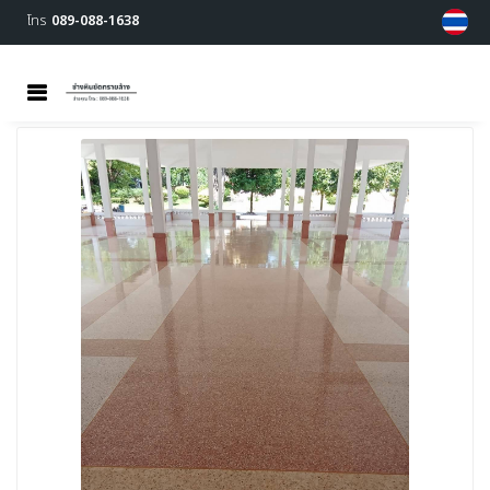
โทร
089-088-1638
MENU