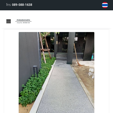
โทร
089-088-1638
MENU