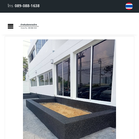
โทร
089-088-1638
MENU