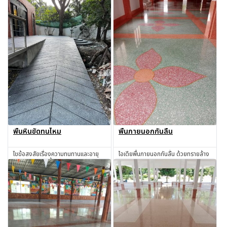
พื้นหินขัดทนไหม
พื้นภายนอกกันลื่น
ไขข้อสงสัยเรื่องความทนทานและอายุ
ไอเดียพื้นภายนอกกันลื่น ด้วยทรายล้าง
การใช้งานของพื้นหินขัด
และกรวดล้าง
สอบถาม
สอบถาม