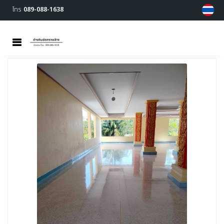
โทร
089-088-1638
MENU