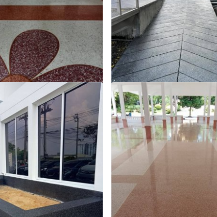
ถูก
รับขัดพื้นหินตรัง
ป็นที่พึงพอใจของทุกท่านแน่นอน !!!
บริการรับทำทรายล้าง ล้างหินขัด หินล้าง ทร
ช่างทรายล้าง ช่างหินขัด รับทำหินขัด รับทำห
ทรายล้าง โดยช่างผู้มีประสบการณ์มากกว่า 30
สอบถาม
สอบถาม