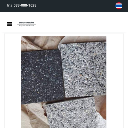
โทร
089-088-1638
MENU