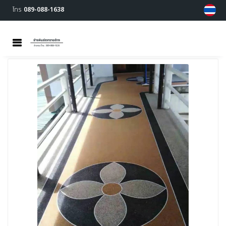
โทร
089-088-1638
MENU